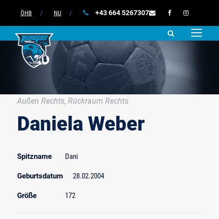
+43 664 5267307
ÖHB
/
NU
/
Außen Rechts, Rückraum Rechts
Daniela Weber
Spitzname
Dani
Geburtsdatum
28.02.2004
Größe
172