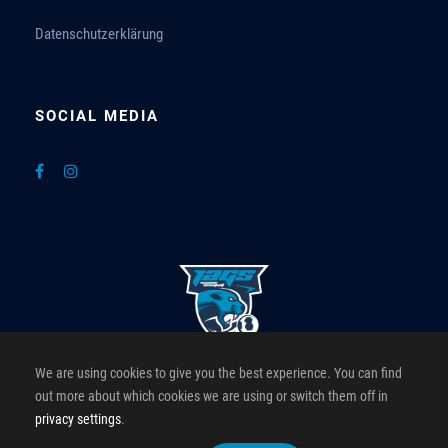
Datenschutzerklärung
SOCIAL MEDIA
We are using cookies to give you the best experience. You can find
Greenpower JAGS Roomz Hotels
out more about which cookies we are using or switch them off in
privacy settings
.
Offizielle Website der Greenpower JAGS Roomz Hotels