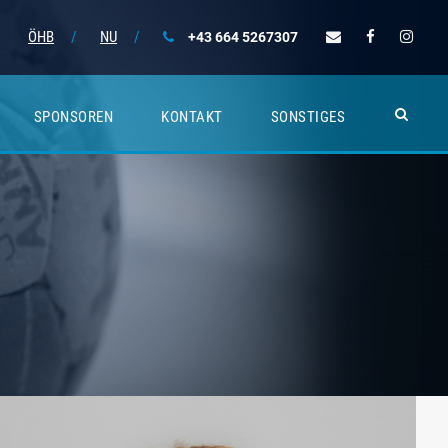
ÖHB
/
NU
/
+43 664 5267307
SPONSOREN
KONTAKT
SONSTIGES