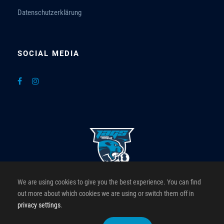
Datenschutzerklärung
SOCIAL MEDIA
We are using cookies to give you the best experience. You can find
Greenpower JAGS Roomz Hotels
out more about which cookies we are using or switch them off in
privacy settings
.
Offizielle Website der Greenpower JAGS Roomz Hotels