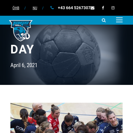
+43 664 5267307
ÖHB
/
NU
/
DAY
April 6, 2021