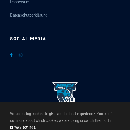
Impressum
Datenschutzerklärung
SOCIAL MEDIA
We are using cookies to give you the best experience. You can find
Greenpower JAGS Roomz Hotels
out more about which cookies we are using or switch them off in
privacy settings
.
Offizielle Website der Greenpower JAGS Roomz Hotels