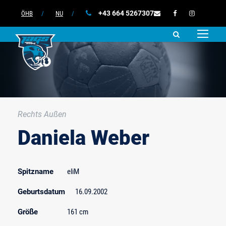
+43 664 5267307
ÖHB
/
NU
/
Rechts Außen
Daniela Weber
Spitzname
eliM
Geburtsdatum
16.09.2002
Größe
161 cm