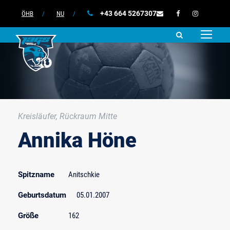
+43 664 5267307
ÖHB
/
NU
/
Kreisläufer, Rückraum Mitte
Annika Höne
Spitzname
Anitschkie
Geburtsdatum
05.01.2007
Größe
162