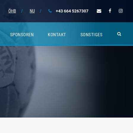
ÖHB
/
NU
/
+43 664 5267307
SPONSOREN
KONTAKT
SONSTIGES